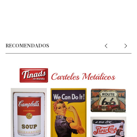
o
r
:
RECOMENDADOS