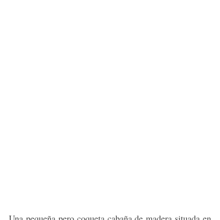
Una pequeña pero coqueta cabaña de madera situada en