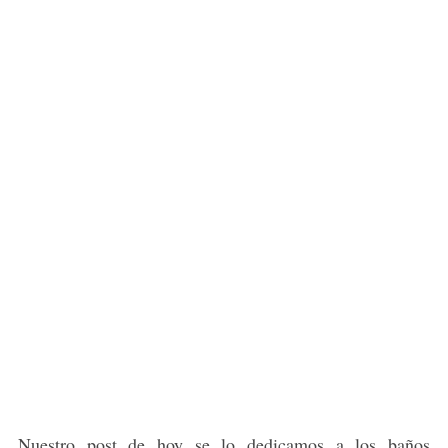
Nuestro post de hoy se lo dedicamos a los baños