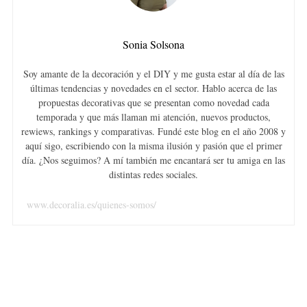
Sonia Solsona
Soy amante de la decoración y el DIY y me gusta estar al día de las
S
últimas tendencias y novedades en el sector. Hablo acerca de las
e
propuestas decorativas que se presentan como novedad cada
a
temporada y que más llaman mi atención, nuevos productos,
r
rewiews, rankings y comparativas. Fundé este blog en el año 2008 y
c
aquí sigo, escribiendo con la misma ilusión y pasión que el primer
h
día. ¿Nos seguimos? A mí también me encantará ser tu amiga en las
f
distintas redes sociales.
o
r
www.decoralia.es/quienes-somos/
: