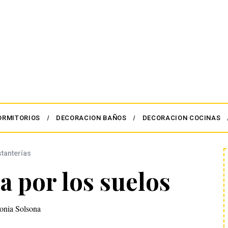
ORMITORIOS
DECORACION BAÑOS
DECORACION COCINAS
stanterías
a por los suelos
onia Solsona