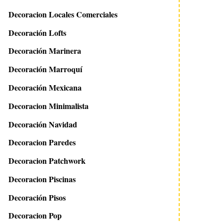
Decoracion Locales Comerciales
Decoración Lofts
Decoración Marinera
Decoración Marroquí
Decoración Mexicana
5 abril 2011
21 septiembre 2011
Decoracion Minimalista
Estantería circular
Ideas para decorar 
estanterías
Decoración Navidad
Decoracion Paredes
Decoracion Patchwork
Decoracion Piscinas
Decoración Pisos
Decoracion Pop