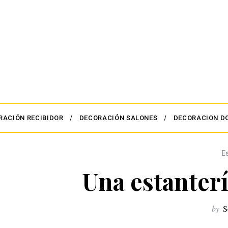
RACIÓN RECIBIDOR
DECORACIÓN SALONES
DECORACION D
E
Una estanterí
by
S