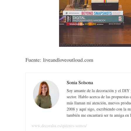
S
e
a
r
c
Fuente: liveandloveoutloud.com
h
f
o
r
Sonia Solsona
:
Soy amante de la decoración y el DIY y
sector. Hablo acerca de las propuesta
más llaman mi atención, nuevos produc
2008 y aquí sigo, escribiendo con la 
también me encantará ser tu amiga en la
www.decoralia.es/quienes-somos/