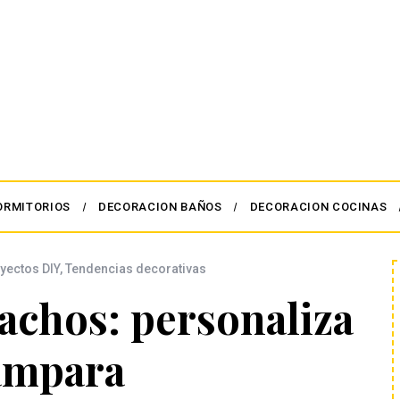
ORMITORIOS
DECORACION BAÑOS
DECORACION COCINAS
yectos DIY
,
Tendencias decorativas
achos: personaliza
lámpara