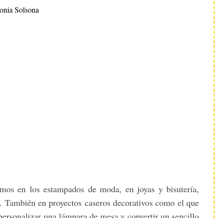
onia Solsona
mos en los estampados de moda, en joyas y bisutería,
o. También en proyectos caseros decorativos como el que
ersonalizar una lámpara de mesa y convertir un sencillo