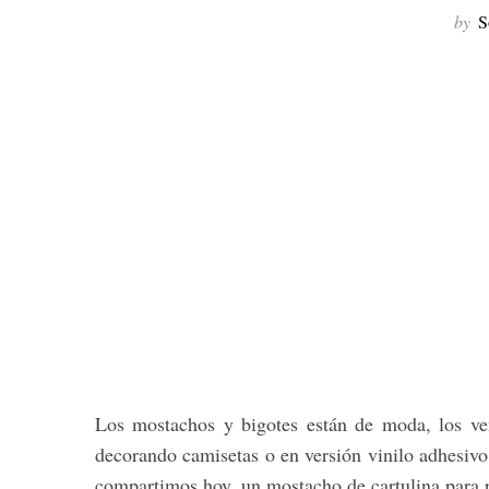
by
S
Los mostachos y bigotes están de moda, los ve
decorando camisetas o en versión vinilo adhesiv
compartimos hoy, un mostacho de cartulina para p