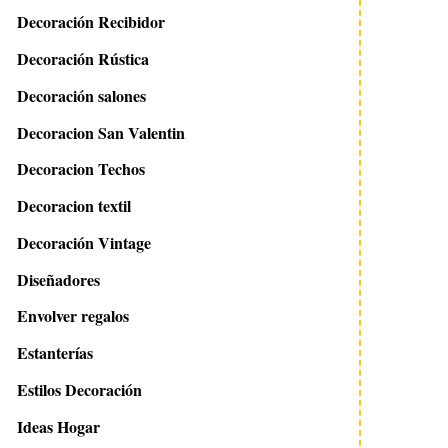
Decoración Recibidor
Decoración Rústica
Decoración salones
Decoracion San Valentin
Decoracion Techos
Decoracion textil
Decoración Vintage
Diseñadores
Envolver regalos
28 marzo 2017
10 octubre 2013
Estanterías
Paredes de corcho ¿nueva
Felpudo decorado 
tendencia?
punto de cruz
Estilos Decoración
Ideas Hogar