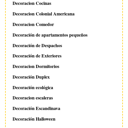
Decoracion Cocinas
Decoracion Colonial Americana
Decoracion Comedor
Decoración de apartamentos pequeños
Decoración de Despachos
Decoración de Exteriores
Decoracion Dormitorios
Decoración Duplex
Decoración ecológica
S
Decoracion escaleras
e
Decoración Escandinava
a
r
Decoración Halloween
c
h