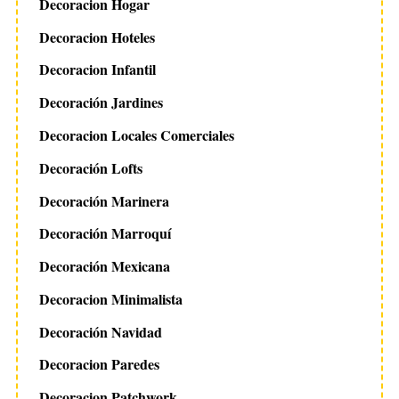
Decoracion Hogar
f
Decoracion Hoteles
o
r
Decoracion Infantil
:
Decoración Jardines
Decoracion Locales Comerciales
Decoración Lofts
Decoración Marinera
Decoración Marroquí
Decoración Mexicana
Decoracion Minimalista
Decoración Navidad
Decoracion Paredes
Decoracion Patchwork