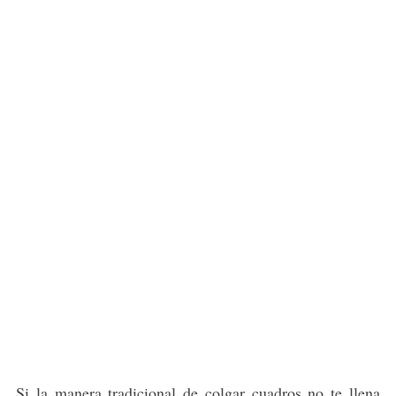
Si la manera tradicional de colgar cuadros no te llena