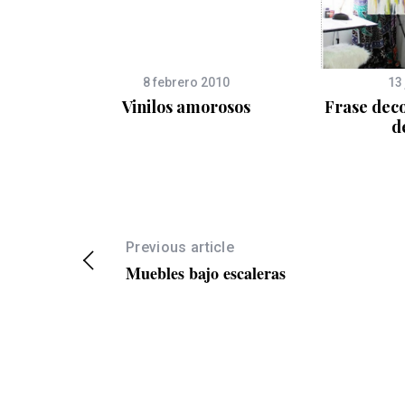
8 febrero 2010
13
nergia
Vinilos amorosos
Frase deco
d
Previous article
Muebles bajo escaleras