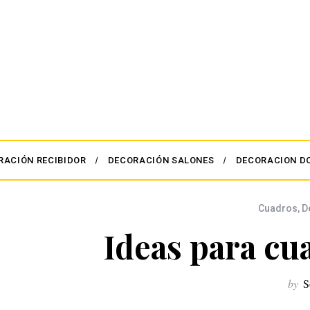
RACIÓN RECIBIDOR
DECORACIÓN SALONES
DECORACION D
Cuadros
,
D
Ideas para cu
by
S