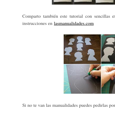
Comparto también este tutorial con sencillas e
instrucciones en
lasmanualidades.com
S
e
a
r
c
h
f
o
r
:
Si no te van las manualidades puedes pedirlas po