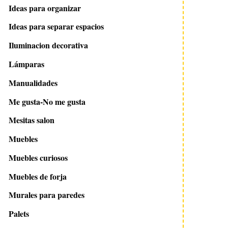
Ideas para organizar
Ideas para separar espacios
Iluminacion decorativa
24 agosto 2022
8 enero 2013
Papel pintado para una
Decorar con mensa
Lámparas
decoración nórdica POR
BRICONEO
Manualidades
Me gusta-No me gusta
Mesitas salon
Muebles
Muebles curiosos
Muebles de forja
Murales para paredes
Palets