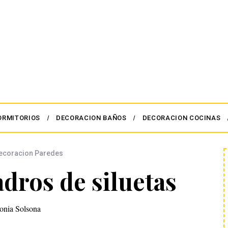
ORMITORIOS
DECORACION BAÑOS
DECORACION COCINAS
ecoracion Paredes
adros de siluetas
onia Solsona