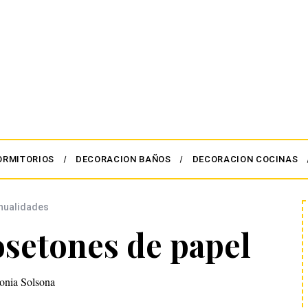
ORMITORIOS
DECORACION BAÑOS
DECORACION COCINAS
nualidades
osetones de papel
onia Solsona