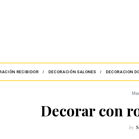
RACIÓN RECIBIDOR
DECORACIÓN SALONES
DECORACION D
Ma
Decorar con r
by
S