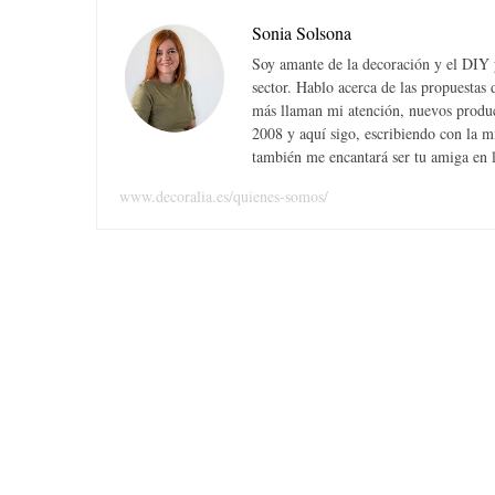
Sonia Solsona
Soy amante de la decoración y el DIY y
sector. Hablo acerca de las propuesta
más llaman mi atención, nuevos produc
S
2008 y aquí sigo, escribiendo con la 
e
también me encantará ser tu amiga en la
a
r
www.decoralia.es/quienes-somos/
c
h
f
o
r
: