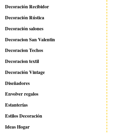
Decoración Recibidor
Decoración Rústica
23 junio 2011
13 junio 2013
Decoración salones
Ideas paredes: empapelar
Frase decorativa con 
con revistas
de cartón
Decoracion San Valentin
Decoracion Techos
Decoracion textil
Decoración Vintage
Diseñadores
Envolver regalos
Estanterías
Estilos Decoración
Ideas Hogar