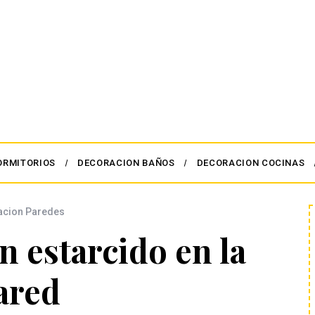
ORMITORIOS
DECORACION BAÑOS
DECORACION COCINAS
acion Paredes
 estarcido en la
ared