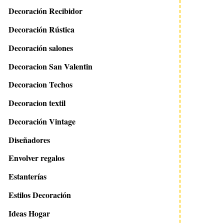
Decoración Recibidor
Decoración Rústica
Decoración salones
Decoracion San Valentin
Decoracion Techos
Decoracion textil
Decoración Vintage
Diseñadores
23 mayo 2022
28 julio 2020
Cómo mejorar la seguridad
Las mejores ideas par
Envolver regalos
de la puerta principal del
letras para decorar 
hogar
casa
Estanterías
Estilos Decoración
Ideas Hogar