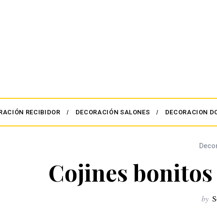
RACIÓN RECIBIDOR
DECORACIÓN SALONES
DECORACION D
Deco
Cojines bonitos
by
S