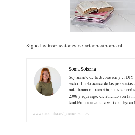
S
e
a
Sigue las instrucciones de ariadneathome.nl
r
c
h
Sonia Solsona
f
Soy amante de la decoración y el DIY y
o
sector. Hablo acerca de las propuesta
r
más llaman mi atención, nuevos produc
:
2008 y aquí sigo, escribiendo con la 
también me encantará ser tu amiga en la
www.decoralia.es/quienes-somos/